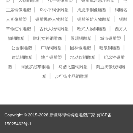
塑
人物铜雕塑
孔子铜像雕塑
铜雕成吉思汗雕塑
毛
主席铜像雕塑
邓小平铜像雕塑
周恩来铜像雕塑
铜雕名
人肖像雕塑
铜雕民俗人物雕塑
铜雕英雄人物雕塑
铜雕
革命红军雕塑
古代人物铜雕塑
欧式人物铜雕塑
西方人
物铜雕塑
胜利女神铜雕像
景观铜雕塑
城市铜雕塑
公园铜雕塑
广场铜雕塑
园林铜雕塑
喷泉铜雕塑
建筑铜雕塑
地产铜雕塑
地动仪铜雕塑
纪念性铜雕
塑
阿波罗战车铜雕
马踏飞燕铜雕塑
商业街景观铜雕
塑
步行街小品铜雕塑
Copyright © 2015-2028 新疆环球铜铸造雕塑厂家
冀ICP备
15025462号-1