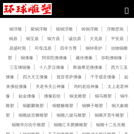
产品中心
铜浮雕
紫铜浮雕
锻铜浮雕
铸铜浮雕
浮雕壁画
铜鼎
铜宝鼎
铜方鼎
诚信鼎
大克鼎
平安鼎
鼎盛时期
司母戊鼎
四羊方尊
铜钟香炉
动物铜雕
塑
铜佛像
阿弥陀佛佛像
藏传佛像
弥勒佛铜像
三宝佛铜像
十八罗汉佛像
释迦摩尼佛佛像
西方三圣
佛像
四大天王佛像
观音菩萨佛像
千手观音佛像
如
来佛祖佛像
关老爷关公神像
鸿钧老祖神像
太上老君神
像
贴金佛像
佛像彩绘
铜龙雕塑
铜马雕塑
铜牛
雕塑
铜麒麟雕塑
铜貔貅雕塑
铜狮子雕塑
铜大象雕
塑
铜雕故宫狮雕塑
铜雕八骏马雕塑
铜雕开荒牛雕塑
铜雕华尔街牛雕塑
铜雕汇丰爬狮雕塑
铜雕十二生肖雕