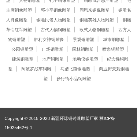
塑
人物铜雕塑
孔子铜像雕塑
铜雕成吉思汗雕塑
毛
主席铜像雕塑
邓小平铜像雕塑
周恩来铜像雕塑
铜雕名
人肖像雕塑
铜雕民俗人物雕塑
铜雕英雄人物雕塑
铜雕
革命红军雕塑
古代人物铜雕塑
欧式人物铜雕塑
西方人
物铜雕塑
胜利女神铜雕像
景观铜雕塑
城市铜雕塑
公园铜雕塑
广场铜雕塑
园林铜雕塑
喷泉铜雕塑
建筑铜雕塑
地产铜雕塑
地动仪铜雕塑
纪念性铜雕
塑
阿波罗战车铜雕
马踏飞燕铜雕塑
商业街景观铜雕
塑
步行街小品铜雕塑
Copyright © 2015-2028 新疆环球铜铸造雕塑厂家
冀ICP备
15025462号-1