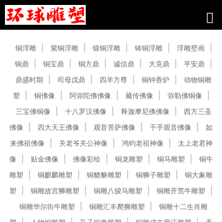
产品中心
铜浮雕
紫铜浮雕
锻铜浮雕
铸铜浮雕
浮雕壁画
铜鼎
铜宝鼎
铜方鼎
诚信鼎
大克鼎
平安鼎
鼎盛时期
司母戊鼎
四羊方尊
铜钟香炉
动物铜雕
塑
铜佛像
阿弥陀佛佛像
藏传佛像
弥勒佛铜像
三宝佛铜像
十八罗汉佛像
释迦摩尼佛佛像
西方三圣
佛像
四大天王佛像
观音菩萨佛像
千手观音佛像
如
来佛祖佛像
关老爷关公神像
鸿钧老祖神像
太上老君神
像
贴金佛像
佛像彩绘
铜龙雕塑
铜马雕塑
铜牛
雕塑
铜麒麟雕塑
铜貔貅雕塑
铜狮子雕塑
铜大象雕
塑
铜雕故宫狮雕塑
铜雕八骏马雕塑
铜雕开荒牛雕塑
铜雕华尔街牛雕塑
铜雕汇丰爬狮雕塑
铜雕十二生肖雕