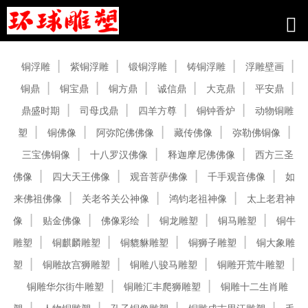
产品中心
铜浮雕
紫铜浮雕
锻铜浮雕
铸铜浮雕
浮雕壁画
铜鼎
铜宝鼎
铜方鼎
诚信鼎
大克鼎
平安鼎
鼎盛时期
司母戊鼎
四羊方尊
铜钟香炉
动物铜雕
塑
铜佛像
阿弥陀佛佛像
藏传佛像
弥勒佛铜像
三宝佛铜像
十八罗汉佛像
释迦摩尼佛佛像
西方三圣
佛像
四大天王佛像
观音菩萨佛像
千手观音佛像
如
来佛祖佛像
关老爷关公神像
鸿钧老祖神像
太上老君神
像
贴金佛像
佛像彩绘
铜龙雕塑
铜马雕塑
铜牛
雕塑
铜麒麟雕塑
铜貔貅雕塑
铜狮子雕塑
铜大象雕
塑
铜雕故宫狮雕塑
铜雕八骏马雕塑
铜雕开荒牛雕塑
铜雕华尔街牛雕塑
铜雕汇丰爬狮雕塑
铜雕十二生肖雕