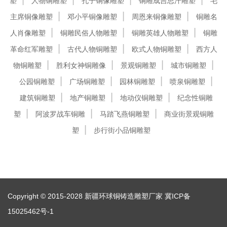
塑
人物铜雕塑
孔子铜像雕塑
铜雕成吉思汗雕塑
毛
主席铜像雕塑
邓小平铜像雕塑
周恩来铜像雕塑
铜雕名
人肖像雕塑
铜雕民俗人物雕塑
铜雕英雄人物雕塑
铜雕
革命红军雕塑
古代人物铜雕塑
欧式人物铜雕塑
西方人
物铜雕塑
胜利女神铜雕像
景观铜雕塑
城市铜雕塑
公园铜雕塑
广场铜雕塑
园林铜雕塑
喷泉铜雕塑
建筑铜雕塑
地产铜雕塑
地动仪铜雕塑
纪念性铜雕
塑
阿波罗战车铜雕
马踏飞燕铜雕塑
商业街景观铜雕
塑
步行街小品铜雕塑
Copyright © 2015-2028 新疆环球铜铸造雕塑厂家
冀ICP备
15025462号-1