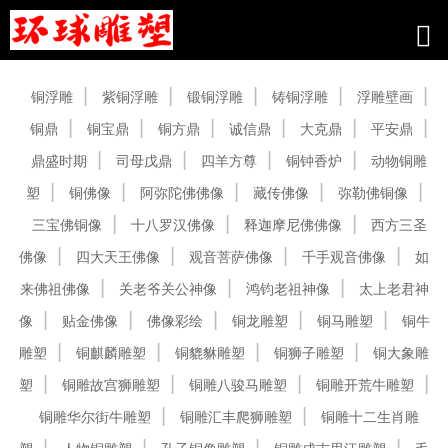
产品中心
铜浮雕
紫铜浮雕
锻铜浮雕
铸铜浮雕
浮雕壁画
铜鼎
铜宝鼎
铜方鼎
诚信鼎
大克鼎
平安鼎
鼎盛时期
司母戊鼎
四羊方尊
铜钟香炉
动物铜雕
塑
铜佛像
阿弥陀佛佛像
藏传佛像
弥勒佛铜像
三宝佛铜像
十八罗汉佛像
释迦摩尼佛佛像
西方三圣
佛像
四大天王佛像
观音菩萨佛像
千手观音佛像
如
来佛祖佛像
关老爷关公神像
鸿钧老祖神像
太上老君神
像
贴金佛像
佛像彩绘
铜龙雕塑
铜马雕塑
铜牛
雕塑
铜麒麟雕塑
铜貔貅雕塑
铜狮子雕塑
铜大象雕
塑
铜雕故宫狮雕塑
铜雕八骏马雕塑
铜雕开荒牛雕塑
铜雕华尔街牛雕塑
铜雕汇丰爬狮雕塑
铜雕十二生肖雕