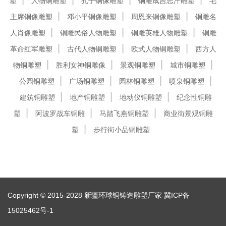
塑
人物铜雕塑
孔子铜像雕塑
铜雕成吉思汗雕塑
毛
主席铜像雕塑
邓小平铜像雕塑
周恩来铜像雕塑
铜雕名
人肖像雕塑
铜雕民俗人物雕塑
铜雕英雄人物雕塑
铜雕
革命红军雕塑
古代人物铜雕塑
欧式人物铜雕塑
西方人
物铜雕塑
胜利女神铜雕像
景观铜雕塑
城市铜雕塑
公园铜雕塑
广场铜雕塑
园林铜雕塑
喷泉铜雕塑
建筑铜雕塑
地产铜雕塑
地动仪铜雕塑
纪念性铜雕
塑
阿波罗战车铜雕
马踏飞燕铜雕塑
商业街景观铜雕
塑
步行街小品铜雕塑
Copyright © 2015-2028 新疆环球铜铸造雕塑厂家
冀ICP备
15025462号-1