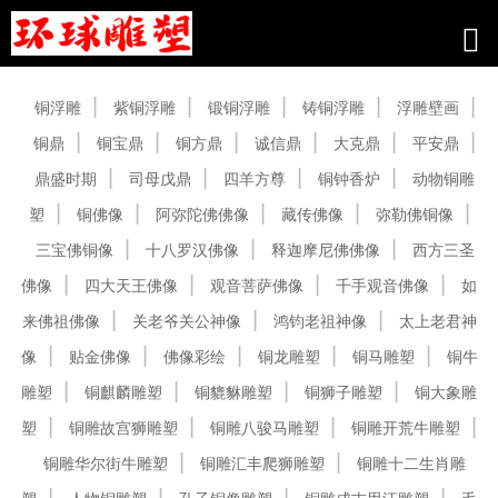
产品中心
铜浮雕
紫铜浮雕
锻铜浮雕
铸铜浮雕
浮雕壁画
铜鼎
铜宝鼎
铜方鼎
诚信鼎
大克鼎
平安鼎
鼎盛时期
司母戊鼎
四羊方尊
铜钟香炉
动物铜雕
塑
铜佛像
阿弥陀佛佛像
藏传佛像
弥勒佛铜像
三宝佛铜像
十八罗汉佛像
释迦摩尼佛佛像
西方三圣
佛像
四大天王佛像
观音菩萨佛像
千手观音佛像
如
来佛祖佛像
关老爷关公神像
鸿钧老祖神像
太上老君神
像
贴金佛像
佛像彩绘
铜龙雕塑
铜马雕塑
铜牛
雕塑
铜麒麟雕塑
铜貔貅雕塑
铜狮子雕塑
铜大象雕
塑
铜雕故宫狮雕塑
铜雕八骏马雕塑
铜雕开荒牛雕塑
铜雕华尔街牛雕塑
铜雕汇丰爬狮雕塑
铜雕十二生肖雕