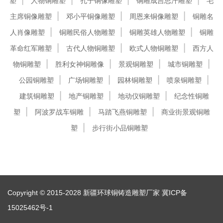
塑
人物铜雕塑
孔子铜像雕塑
铜雕成吉思汗雕塑
毛
主席铜像雕塑
邓小平铜像雕塑
周恩来铜像雕塑
铜雕名
人肖像雕塑
铜雕民俗人物雕塑
铜雕英雄人物雕塑
铜雕
革命红军雕塑
古代人物铜雕塑
欧式人物铜雕塑
西方人
物铜雕塑
胜利女神铜雕像
景观铜雕塑
城市铜雕塑
公园铜雕塑
广场铜雕塑
园林铜雕塑
喷泉铜雕塑
建筑铜雕塑
地产铜雕塑
地动仪铜雕塑
纪念性铜雕
塑
阿波罗战车铜雕
马踏飞燕铜雕塑
商业街景观铜雕
塑
步行街小品铜雕塑
Copyright © 2015-2028 新疆环球铜铸造雕塑厂家
冀ICP备
15025462号-1