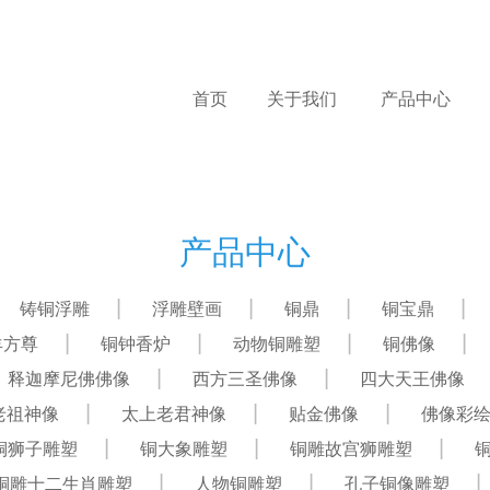
首页
关于我们
产品中心
产品中心
铸铜浮雕
浮雕壁画
铜鼎
铜宝鼎
羊方尊
铜钟香炉
动物铜雕塑
铜佛像
释迦摩尼佛佛像
西方三圣佛像
四大天王佛像
老祖神像
太上老君神像
贴金佛像
佛像彩
铜狮子雕塑
铜大象雕塑
铜雕故宫狮雕塑
铜雕十二生肖雕塑
人物铜雕塑
孔子铜像雕塑