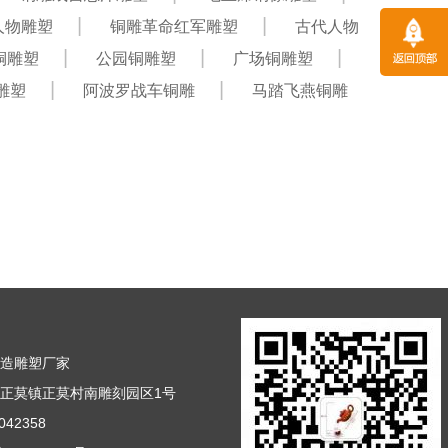
人物雕塑
铜雕革命红军雕塑
古代人物
铜雕塑
公园铜雕塑
广场铜雕塑
雕塑
阿波罗战车铜雕
马踏飞燕铜雕
铸造雕塑厂家
正莫镇正莫村南雕刻园区1号
42358