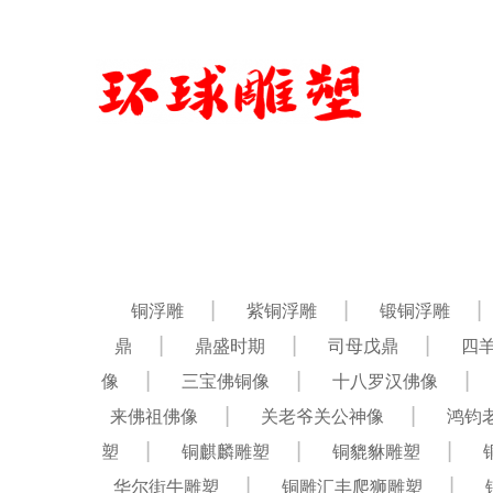
铜浮雕
紫铜浮雕
锻铜浮雕
鼎
鼎盛时期
司母戊鼎
四
像
三宝佛铜像
十八罗汉佛像
来佛祖佛像
关老爷关公神像
鸿钧
塑
铜麒麟雕塑
铜貔貅雕塑
华尔街牛雕塑
铜雕汇丰爬狮雕塑