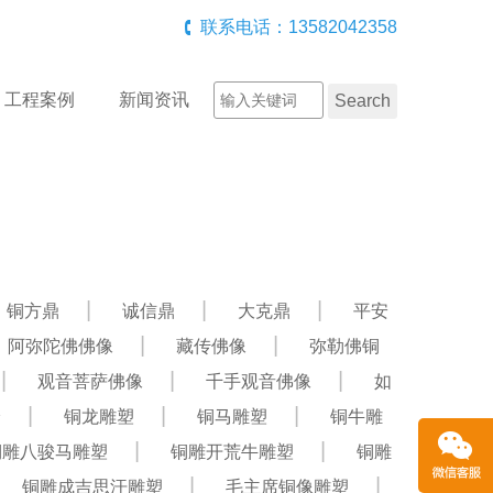
联系电话：13582042358
工程案例
新闻资讯
铜方鼎
诚信鼎
大克鼎
平安
阿弥陀佛佛像
藏传佛像
弥勒佛铜
观音菩萨佛像
千手观音佛像
如
绘
铜龙雕塑
铜马雕塑
铜牛雕
铜雕八骏马雕塑
铜雕开荒牛雕塑
铜雕
铜雕成吉思汗雕塑
毛主席铜像雕塑