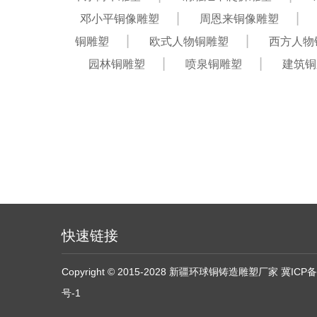
邓小平铜像雕塑
周恩来铜像雕塑
铜雕塑
欧式人物铜雕塑
西方人物
园林铜雕塑
喷泉铜雕塑
建筑铜
快速链接
Copyright © 2015-2028 新疆环球铜铸造雕塑厂家
冀ICP备
号-1