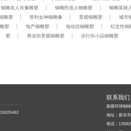
铜雕名人肖像雕塑
铜雕民俗人物雕塑
铜雕英雄
铜雕塑
胜利女神铜雕像
景观铜雕塑
城市
雕塑
地产铜雕塑
地动仪铜雕塑
纪念性铜
塑
商业街景观铜雕塑
步行街小品铜雕塑
联系我们
新疆环球铜
15025462
地址：新乐市
电话：135820