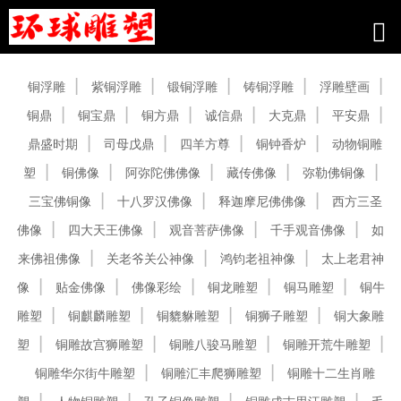
产品中心
铜浮雕
紫铜浮雕
锻铜浮雕
铸铜浮雕
浮雕壁画
铜鼎
铜宝鼎
铜方鼎
诚信鼎
大克鼎
平安鼎
鼎盛时期
司母戊鼎
四羊方尊
铜钟香炉
动物铜雕
塑
铜佛像
阿弥陀佛佛像
藏传佛像
弥勒佛铜像
三宝佛铜像
十八罗汉佛像
释迦摩尼佛佛像
西方三圣
佛像
四大天王佛像
观音菩萨佛像
千手观音佛像
如
来佛祖佛像
关老爷关公神像
鸿钧老祖神像
太上老君神
像
贴金佛像
佛像彩绘
铜龙雕塑
铜马雕塑
铜牛
雕塑
铜麒麟雕塑
铜貔貅雕塑
铜狮子雕塑
铜大象雕
塑
铜雕故宫狮雕塑
铜雕八骏马雕塑
铜雕开荒牛雕塑
铜雕华尔街牛雕塑
铜雕汇丰爬狮雕塑
铜雕十二生肖雕