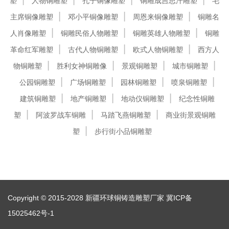
塑
人物铜雕塑
孔子铜像雕塑
铜雕成吉思汗雕塑
毛
主席铜像雕塑
邓小平铜像雕塑
周恩来铜像雕塑
铜雕名
人肖像雕塑
铜雕民俗人物雕塑
铜雕英雄人物雕塑
铜雕
革命红军雕塑
古代人物铜雕塑
欧式人物铜雕塑
西方人
物铜雕塑
胜利女神铜雕像
景观铜雕塑
城市铜雕塑
公园铜雕塑
广场铜雕塑
园林铜雕塑
喷泉铜雕塑
建筑铜雕塑
地产铜雕塑
地动仪铜雕塑
纪念性铜雕
塑
阿波罗战车铜雕
马踏飞燕铜雕塑
商业街景观铜雕
塑
步行街小品铜雕塑
Copyright © 2015-2028 新疆环球铜铸造雕塑厂家
冀ICP备
15025462号-1